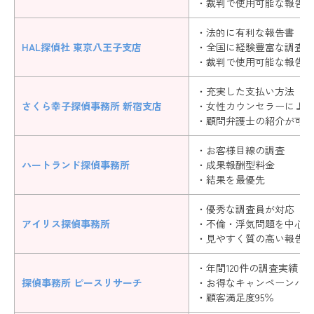
・裁判で使用可能な報告書
・法的に有利な報告書
HAL探偵社 東京八王子支店
・全国に経験豊富な調査員
・裁判で使用可能な報告書
・充実した支払い方法
さくら幸子探偵事務所 新宿支店
・女性カウンセラーによる
・顧問弁護士の紹介が可能
・お客様目線の調査
ハートランド探偵事務所
・成果報酬型料金
・結果を最優先
・優秀な調査員が対応
アイリス探偵事務所
・不倫・浮気問題を中心に
・見やすく質の高い報告書
・年間120件の調査実績
探偵事務所 ピースリサーチ
・お得なキャンペーンパッ
・顧客満足度95％