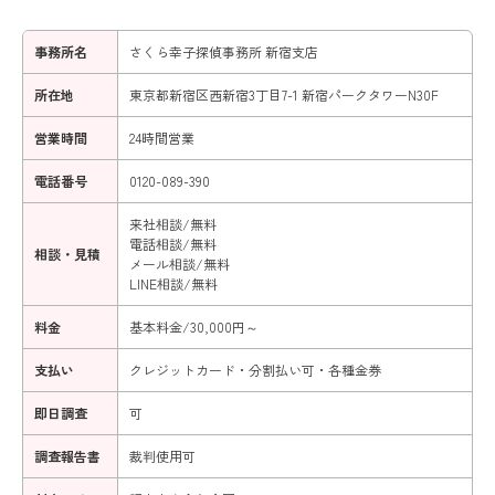
事務所名
さくら幸子探偵事務所 新宿支店
所在地
東京都新宿区西新宿3丁目7-1 新宿パークタワーN30F
営業時間
24時間営業
電話番号
0120-089-390
来社相談/無料
電話相談/無料
相談・見積
メール相談/無料
LINE相談/無料
料金
基本料金/30,000円～
支払い
クレジットカード・分割払い可・各種金券
即日調査
可
調査報告書
裁判使用可