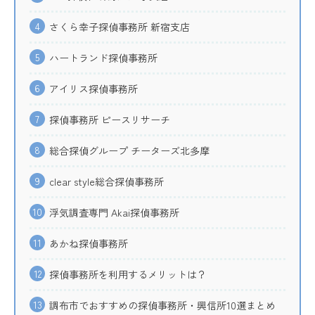
4
さくら幸子探偵事務所 新宿支店
5
ハートランド探偵事務所
6
アイリス探偵事務所
7
探偵事務所 ピースリサーチ
8
総合探偵グループ チーターズ北多摩
9
clear style総合探偵事務所
10
浮気調査専門 Akai探偵事務所
11
あかね探偵事務所
12
探偵事務所を利用するメリットは？
13
調布市でおすすめの探偵事務所・興信所10選まとめ