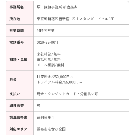
事務所名
原一探偵事務所 新宿拠点
所在地
東京都新宿区西新宿1-22-1 スタンダードビル 12F
営業時間
24時間営業
電話番号
0120-85-8011
来社相談/無料
相談・見積
電話相談/無料
メール相談/無料
目安料金/250,000円～
料金
トライアル料金/55,000円～
支払い
現金・クレジットカード・分割払い可
即日調査
可
調査報告書
裁判使用可
対応エリア
調布市を含む全国