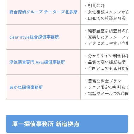
・明朗会計
総合探偵グループ チーターズ北多摩
・女性相談スタッフが在籍
・LINEでの相談が可能
・経験豊富な調査員の在籍
clear style総合探偵事務所
・充実したアフターフォロ
・アクセスしやすい立地
・分かりやすい料金体系
浮気調査専門 Akai探偵事務所
・品質の高い撮影技術
・全国どこでも即日対応可
・豊富な料金プラン
あかね探偵事務所
・シニア限定の割引あり
・電話やメールで24時間
原一探偵事務所 新宿拠点