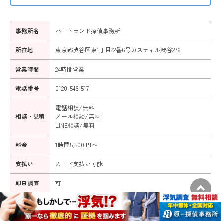
事務所名
ハートランド探偵事務所
所在地
東京都渋谷区東1丁目22番6号カスティル渋谷276
営業時間
24時間営業
電話番号
0120-546-517
電話相談/無料
相談・見積
メール相談/無料
LINE相談/無料
料金
1時間5,500 円〜
支払い
カード支払い可能
即日調査
可
調査報告書
裁判使用可