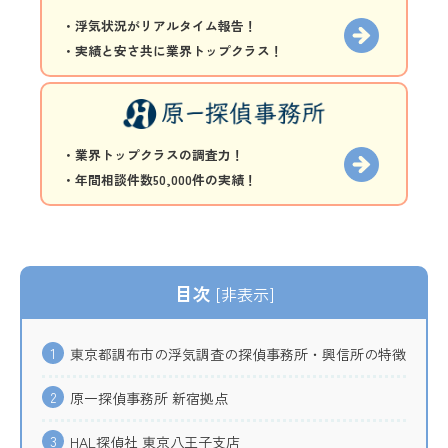
・浮気状況がリアルタイム報告！
・実績と安さ共に業界トップクラス！
・業界トップクラスの調査力！
・年間相談件数50,000件の実績！
目次
[
非表示
]
1
東京都調布市の浮気調査の探偵事務所・興信所の特徴
2
原一探偵事務所 新宿拠点
3
HAL探偵社 東京八王子支店