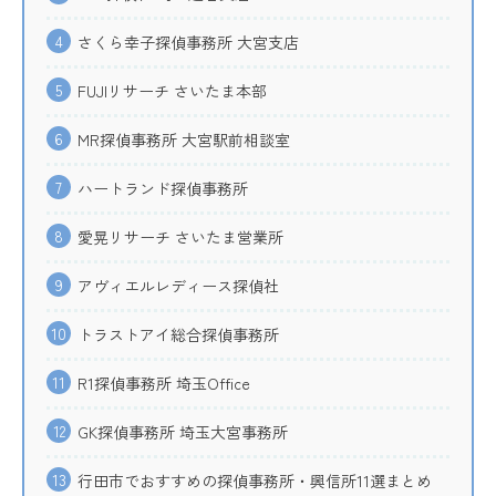
4
さくら幸子探偵事務所 大宮支店
5
FUJIリサーチ さいたま本部
6
MR探偵事務所 大宮駅前相談室
7
ハートランド探偵事務所
8
愛晃リサーチ さいたま営業所
9
アヴィエルレディース探偵社
10
トラストアイ総合探偵事務所
11
R1探偵事務所 埼玉Office
12
GK探偵事務所 埼玉大宮事務所
13
行田市でおすすめの探偵事務所・興信所11選まとめ