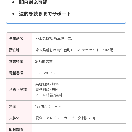
即日対応可能
法的手続きまでサポート
事務所名
HAL探偵社 埼玉越谷支店
所在地
埼玉県越谷市蒲生西町1-3-68 サテライト6ビル5階
営業時間
24時間営業
電話番号
0120-796-312
来社相談/無料
相談・見積
電話相談/無料
メール相談/無料
料金
1時間/7,000円～
支払い
現金・クレジットカード・分割払い可
即日調査
可