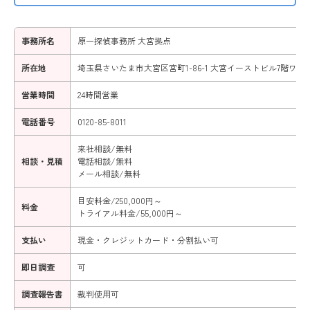
事務所名
原一探偵事務所 大宮拠点
所在地
埼玉県さいたま市大宮区宮町1-86-1 大宮イーストビル7階ワイ
営業時間
24時間営業
電話番号
0120-85-8011
来社相談/無料
相談・見積
電話相談/無料
メール相談/無料
目安料金/250,000円～
料金
トライアル料金/55,000円～
支払い
現金・クレジットカード・分割払い可
即日調査
可
調査報告書
裁判使用可