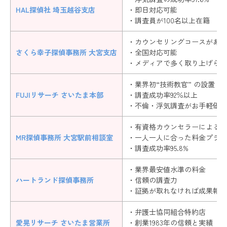
HAL探偵社 埼玉越谷支店
・即日対応可能
・調査員が100名以上在籍
・カウンセリングコースがある
さくら幸子探偵事務所 大宮支店
・全国対応可能
・メディアで多く取り上げられ
・業界初“技術教官” の設置
FUJIリサーチ さいたま本部
・調査成功率92％以上
・不倫・浮気調査がお手軽価格
・有資格カウンセラーによるヒ
MR探偵事務所 大宮駅前相談室
・一人一人に合った料金プラン
・調査成功率95.8%
・業界最安値水準の料金
ハートランド探偵事務所
・信頼の調査力
・証拠が取れなければ成果報酬
・弁護士協同組合特約店
愛晃リサーチ さいたま営業所
・創業1983年の信頼と実績