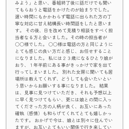
みよう」と思い、番組終了後に話だけでも聞い
てもらおうと電話をかけたのが始まりでした。
遅い時間にもかかわらず電話に出られた方の丁
寧な対応に甘え結構長い時間話をしたと思いま
す。 その後、日を改めて見積り相談をすべく担
当者なる方と会いました。その時の担当者が
○○様でした。 ○○様は電話の方と同じように
とても感じの良い方だと感じ、お任せすること
になりました。 私には２３歳になるひとり娘が
おり、１年半前にある事がきっかけで家を出て
行ってしまいました。 別れた女房に聞いても居
場所は教えてくれず、どうしても会いたいとい
う思いからお願いする事になりました。 結果
は、見事に見つけていただき、それも予想以上
に早く見つけてもらい、更には娘との間に入っ
てくださった方の人柄が良く、お互いにあった
確執（感情）も和らげてくれてとても嬉しかっ
たです。 おかげで今は、娘とは別々に住んでい
ますが、お互いとてもいい関係で行き来してい