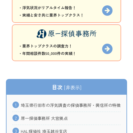
・浮気状況がリアルタイム報告！
・実績と安さ共に業界トップクラス！
・業界トップクラスの調査力！
・年間相談件数50,000件の実績！
目次
[
非表示
]
1
埼玉県行田市の浮気調査の探偵事務所・興信所の特徴
2
原一探偵事務所 大宮拠点
3
HAL探偵社 埼玉越谷支店