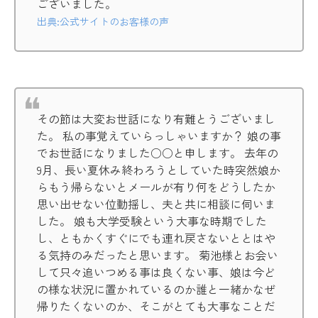
ございました。
出典:公式サイトのお客様の声
その節は大変お世話になり有難とうございまし
た。 私の事覚えていらっしゃいますか？ 娘の事
でお世話になりました○○と申します。 去年の
9月、長い夏休み終わろうとしていた時突然娘か
らもう帰らないとメールが有り何をどうしたか
思い出せない位動揺し、夫と共に相談に伺いま
した。 娘も大学受験という大事な時期でした
し、ともかくすぐにでも連れ戻さないととはや
る気持のみだったと思います。 菊池様とお会い
して只々追いつめる事は良くない事、娘は今ど
の様な状況に置かれているのか誰と一緒かなぜ
帰りたくないのか、そこがとても大事なことだ