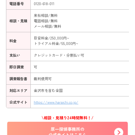
電話番号
0120-618-011
来社相談/無料
相談・見積
電話相談/無料
メール相談/無料
目安料金/250,000円~
料金
トライアル料金/55,000円~
支払い
クレジットカード・分割払い可
即日調査
可
調査報告書
裁判使用可
対応エリア
金沢市を含む全国
公式サイト
https://www.haraichi.co.jp/
\相談・見積り24時間無料！/
原一探偵事務所の
公式サイトはこちら