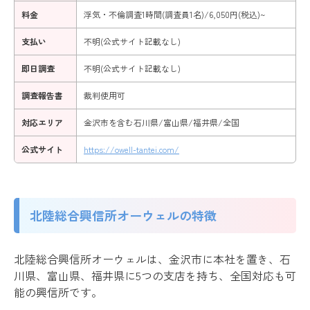
料金
浮気・不倫調査1時間(調査員1名)/6,050円(税込)~
支払い
不明(公式サイト記載なし)
即日調査
不明(公式サイト記載なし)
調査報告書
裁判使用可
対応エリア
金沢市を含む石川県/富山県/福井県/全国
公式サイト
https://owell-tantei.com/
北陸総合興信所オーウェルの特徴
北陸総合興信所オーウェルは、金沢市に本社を置き、石
川県、富山県、福井県に5つの支店を持ち、全国対応も可
能の興信所です。