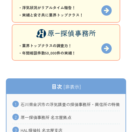
・浮気状況がリアルタイム報告！
・実績と安さ共に業界トップクラス！
・業界トップクラスの調査力！
・年間相談件数50,000件の実績！
目次
[
非表示
]
1
石川県金沢市の浮気調査の探偵事務所・興信所の特徴
2
原一探偵事務所 名古屋拠点
3
HAL探偵社 名古屋支店