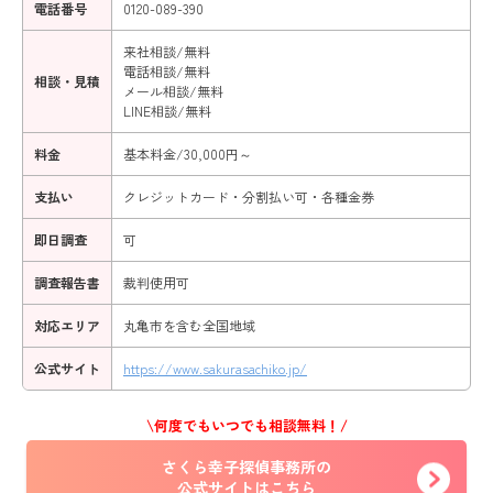
電話番号
0120-089-390
来社相談/無料
電話相談/無料
相談・見積
メール相談/無料
LINE相談/無料
料金
基本料金/30,000円～
支払い
クレジットカード・分割払い可・各種金券
即日調査
可
調査報告書
裁判使用可
対応エリア
丸亀市を含む全国地域
公式サイト
https://www.sakurasachiko.jp/
\何度でもいつでも相談無料！/
さくら幸子探偵事務所の
公式サイトはこちら