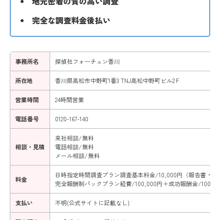
地元密着の質の高い調査
完全な調査料金後払い
事務所名
探偵社フォーチュン香川
所在地
香川県高松市中野町1番3 TNJ高松中野町ビル2Ｆ
営業時間
24時間営業
電話番号
0120-167-140
来社相談/無料
相談・見積
電話相談/無料
メール相談/無料
日時指定時間調査プラン調査基本料金/10,000円（報告書・車両1台
料金
完全報酬制パックプラン経費/100,000円＋成功報酬金/100,00
支払い
不明(公式サイトに記載なし)