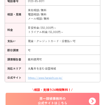
電話番号
0120-85-8011
来社相談/無料
相談・見積
電話相談/無料
メール相談/無料
目安料金/250,000円～
料金
トライアル料金/55,000円～
支払い
現金・クレジットカード・分割払い可
即日調査
可
調査報告書
裁判使用可
対応エリア
丸亀市を含む全国地域
公式サイト
https://www.haraichi.co.jp/
\相談・見積り24時間無料！/
原一探偵事務所の
公式サイトはこちら