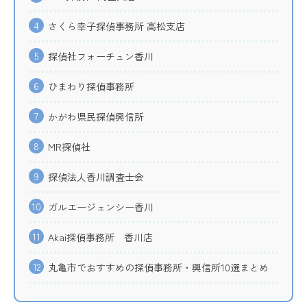
4
さくら幸子探偵事務所 高松支店
5
探偵社フォーチュン香川
6
ひまわり探偵事務所
7
かがわ県民探偵興信所
8
MR探偵社
9
探偵法人香川調査士会
10
ガルエージェンシー香川
11
Akai探偵事務所 香川店
12
丸亀市でおすすめの探偵事務所・興信所10選まとめ