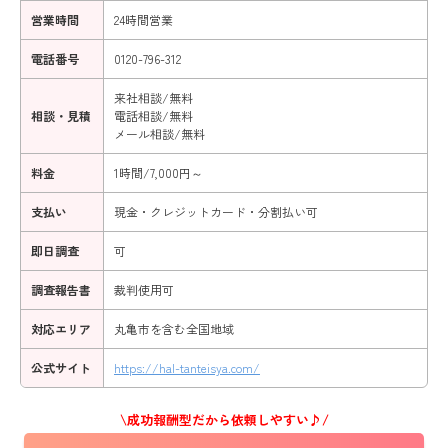
営業時間
24時間営業
電話番号
0120-796-312
来社相談/無料
相談・見積
電話相談/無料
メール相談/無料
料金
1時間/7,000円～
支払い
現金・クレジットカード・分割払い可
即日調査
可
調査報告書
裁判使用可
対応エリア
丸亀市を含む全国地域
公式サイト
https://hal-tanteisya.com/
\成功報酬型だから依頼しやすい♪/