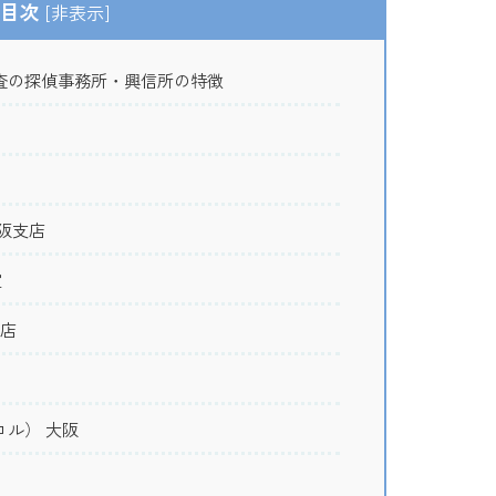
目次
[
非表示
]
査の探偵事務所・興信所の特徴
阪支店
室
支店
ロル） 大阪