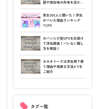
歴や現在地の共有を活かそ
う！
男女200人に聞いた！浮気
がバレた理由ランキング
TOP5
カバンに小型GPSを仕掛け
て浮気調査！バレない隠し
方を解説！
カカオトークは浮気用？使
う理由や見破る方法4つを
ご紹介
タグ一覧