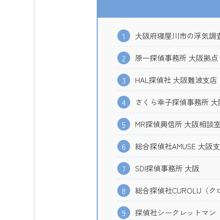
大阪府寝屋川市の浮気調
1
原一探偵事務所 大阪拠点
2
HAL探偵社 大阪難波支店
3
さくら幸子探偵事務所 大
4
MR探偵興信所 大阪相談
5
総合探偵社AMUSE 大阪
6
SDI探偵事務所 大阪
7
総合探偵社CUROLU（ク
8
探偵社シークレットマン
9