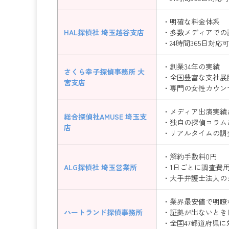
・明確な料金体系
HAL探偵社 埼玉越谷支店
・多数メディアでの
・24時間365日対応
・創業34年の実績
さくら幸子探偵事務所 大
・全国豊富な支社展
宮支店
・専門の女性カウン
・メディア出演実績
総合探偵社AMUSE 埼玉支
・独自の探偵コラム
店
・リアルタイムの調
・解約手数料0円
ALG探偵社 埼玉営業所
・1日ごとに調査費
・大手弁護士法人の
・業界最安値で明瞭
ハートランド探偵事務所
・証拠が出ないとき
・全国47都道府県に