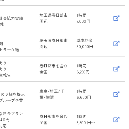
埼玉県春日部市
1時間
調査協力実績
周辺
7,000円
可能
埼玉県春日部市
基本料金
開
周辺
30,000円
セラー在籍
あり
春日部市を含む
1時間
あり
全国
8,250円
査報告
東京/埼玉/千
1時間
用の明細を提示
葉/横浜
6,600円
グループ企業
な料金プラン
春日部市を含む
1時間
は0円
全国
5,500 円〜
対応