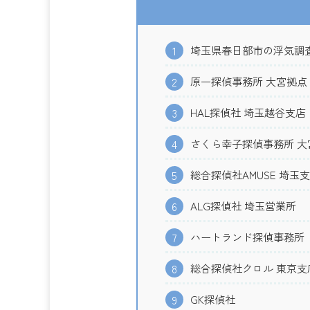
埼玉県春日部市の浮気調
1
原一探偵事務所 大宮拠点
2
HAL探偵社 埼玉越谷支店
3
さくら幸子探偵事務所 大
4
総合探偵社AMUSE 埼玉
5
ALG探偵社 埼玉営業所
6
ハートランド探偵事務所
7
総合探偵社クロル 東京支
8
GK探偵社
9