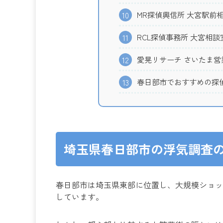
MR探偵興信所 大宮駅前
10
RCL探偵事務所 大宮相談
11
愛晃リサーチ さいたま営
12
春日部市でおすすめの探偵
13
埼玉県春日部市の浮気調査
春日部市は埼玉県東部に位置し、大規模ショッ
しています。