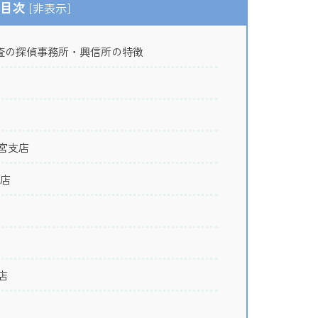
目次
[
非表示
]
査の探偵事務所・興信所の特徴
宮支店
支店
店