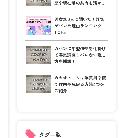
歴や現在地の共有を活かそ
う！
男女200人に聞いた！浮気
がバレた理由ランキング
TOP5
カバンに小型GPSを仕掛け
て浮気調査！バレない隠し
方を解説！
カカオトークは浮気用？使
う理由や見破る方法4つを
ご紹介
タグ一覧