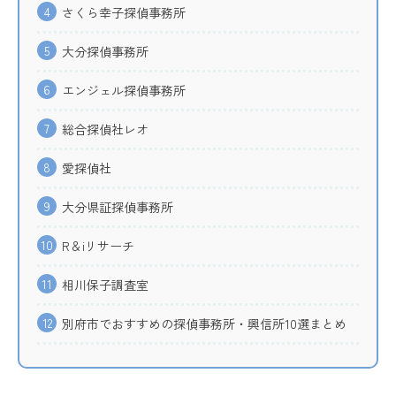
4
さくら幸子探偵事務所
5
大分探偵事務所
6
エンジェル探偵事務所
7
総合探偵社レオ
8
愛探偵社
9
大分県証探偵事務所
10
R＆iリサーチ
11
相川保子調査室
12
別府市でおすすめの探偵事務所・興信所10選まとめ