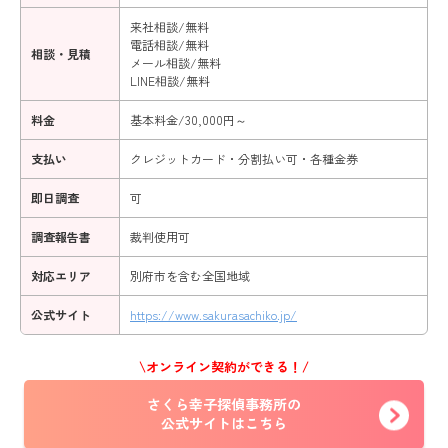
来社相談/無料
電話相談/無料
相談・見積
メール相談/無料
LINE相談/無料
料金
基本料金/30,000円～
支払い
クレジットカード・分割払い可・各種金券
即日調査
可
調査報告書
裁判使用可
対応エリア
別府市を含む全国地域
公式サイト
https://www.sakurasachiko.jp/
\オンライン契約ができる！/
さくら幸子探偵事務所の
公式サイトはこちら