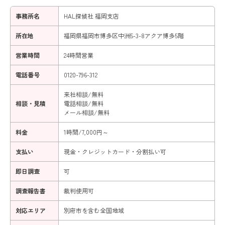
事務所名
HAL探偵社 福岡支店
所在地
福岡県福岡市博多区中洲5-3-8アクア博多5階
営業時間
24時間営業
電話番号
0120-796-312
来社相談/無料
相談・見積
電話相談/無料
メール相談/無料
料金
1時間/7,000円～
支払い
現金・クレジットカード・分割払い可
即日調査
可
調査報告書
裁判使用可
対応エリア
別府市を含む全国地域