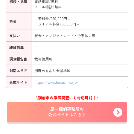
相談・見積
電話相談/無料
メール相談/無料
目安料金/250,000円～
料金
トライアル料金/55,000円～
支払い
現金・クレジットカード・分割払い可
即日調査
可
調査報告書
裁判使用可
対応エリア
別府市を含む全国地域
公式サイト
https://www.haraichi.co.jp/
\別府市の浮気調査にも対応可能！/
原一探偵事務所の
公式サイトはこちら