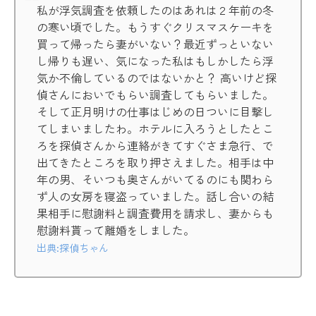
私が浮気調査を依頼したのはあれは２年前の冬
の寒い頃でした。もうすぐクリスマスケーキを
買って帰ったら妻がいない？最近ずっといない
し帰りも遅い、気になった私はもしかしたら浮
気か不倫しているのではないかと？ 高いけど探
偵さんにおいでもらい調査してもらいました。
そして正月明けの仕事はじめの日ついに目撃し
てしまいましたわ。ホテルに入ろうとしたとこ
ろを探偵さんから連絡がきてすぐさま急行、で
出てきたところを取り押さえました。相手は中
年の男、そいつも奥さんがいてるのにも関わら
ず人の女房を寝盗っていました。話し合いの結
果相手に慰謝料と調査費用を請求し、妻からも
慰謝料貰って離婚をしました。
出典:探偵ちゃん