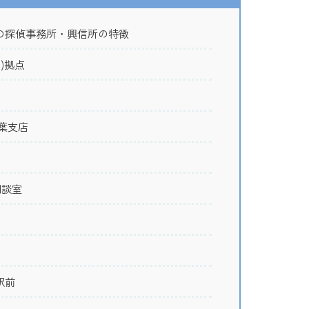
の探偵事務所・興信所の特徴
)拠点
葉支店
相談室
駅前