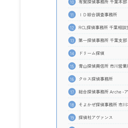
有賀探偵事務所 千葉本部
10
ＩＤ綜合調査事務所
11
RCL探偵事務所 千葉相談
12
第一探偵事務所 千葉支部
13
ドリーム探偵
14
青山探偵興信所 市川営業
15
クロス探偵事務所
16
総合探偵事務所 Arche 
17
そよかぜ探偵事務所 市川
18
探偵社アヴァンス
19