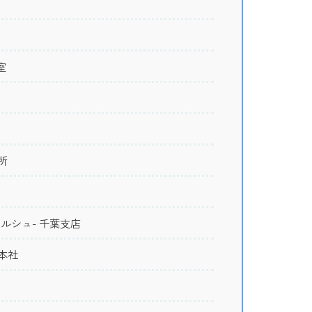
室
所
-アルシュ- 千葉支店
本社