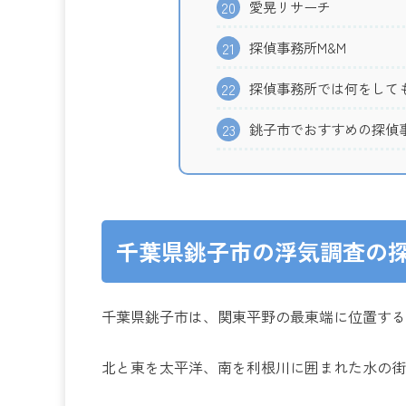
愛晃リサーチ
20
探偵事務所M&M
21
探偵事務所では何をして
22
銚子市でおすすめの探偵事
23
千葉県銚子市の浮気調査の
千葉県銚子市は、関東平野の最東端に位置する
北と東を太平洋、南を利根川に囲まれた水の街