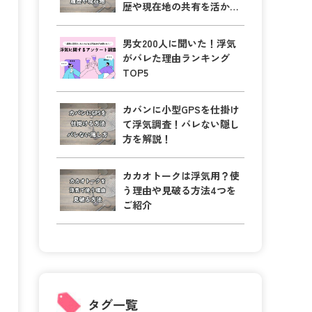
歴や現在地の共有を活かそ
う！
男女200人に聞いた！浮気
がバレた理由ランキング
TOP5
カバンに小型GPSを仕掛け
て浮気調査！バレない隠し
方を解説！
カカオトークは浮気用？使
う理由や見破る方法4つを
ご紹介
タグ一覧