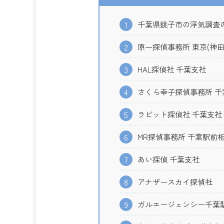
千葉県銚子市の浮気調査
1
原一探偵事務所 東京(神田
2
HAL探偵社 千葉支社
3
さくら幸子探偵事務所 千
4
ラビット探偵社 千葉支社
5
MR探偵事務所 千葉駅前
6
あい探偵 千葉支社
7
アナザースカイ探偵社
8
ガルエージェンシー千葉
9