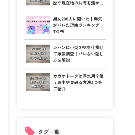
歴や現在地の共有を活かそ
う！
男女200人に聞いた！浮気
がバレた理由ランキング
TOP5
カバンに小型GPSを仕掛け
て浮気調査！バレない隠し
方を解説！
カカオトークは浮気用？使
う理由や見破る方法4つを
ご紹介
タグ一覧