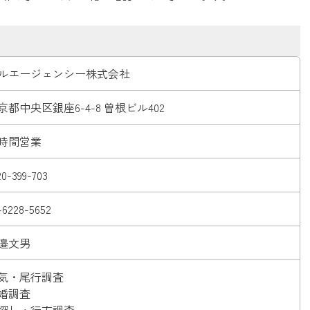
ルエージェンシー株式会社
京都中央区銀座6-4-8 曽根ビル402
4時間営業
20-399-703
-6228-5652
邉文男
気・尾行調査
婚調査
探し・行方調査