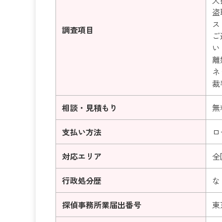
盗
ス
調査項目
ご
い
離
ネ
裁
相談・見積もり
無
支払い方法
ロ
対応エリア
全
行政処分歴
な
探偵事務所業届出番号
東