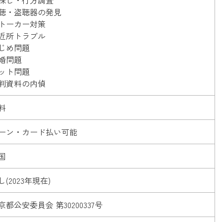
聴・盗聴器の発見
トーカー対策
近所トラブル
じめ問題
婚問題
ット問題
判資料の内偵
料
ーン・カード払い可能
国
し(2023年現在)
京都公安委員会 第30200337号